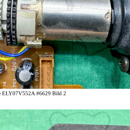
e ELY07V552A #6629 Bild 2