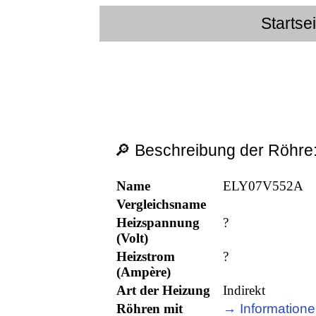
Startse
🔎 Beschreibung der Röhre
Name
ELY07V552A
Vergleichsname
Heizspannung
?
(Volt)
Heizstrom
?
(Ampère)
Art der Heizung
Indirekt
Röhren mit
→ Informatione