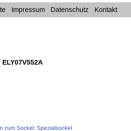
ite
Impressum
Datenschutz
Kontakt
:
ELY07V552A
n zum Sockel: Spezialsockel