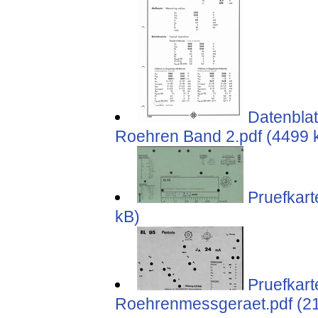
Datenblat
Roehren Band 2.pdf (4499 
Pruefkart
kB)
Pruefkar
Roehrenmessgeraet.pdf (2