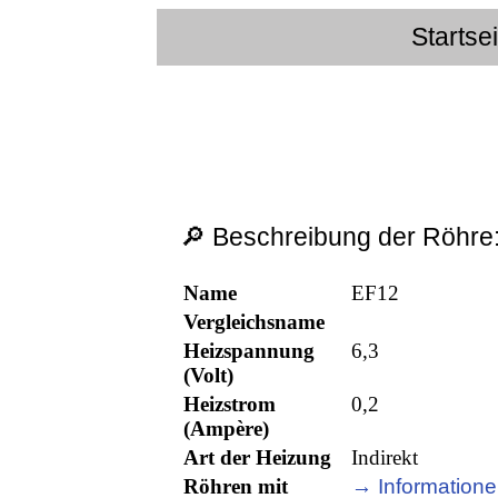
Startse
🔎 Beschreibung der Röhre
Name
EF12
Vergleichsname
Heizspannung
6,3
(Volt)
Heizstrom
0,2
(Ampère)
Art der Heizung
Indirekt
Röhren mit
→ Informatione