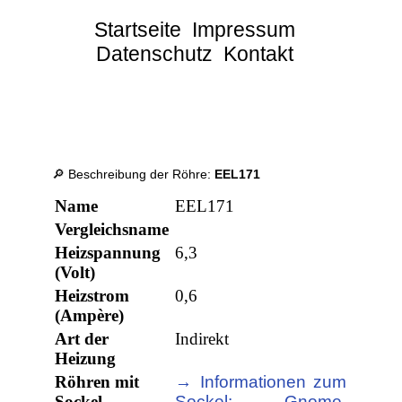
Startseite
Impressum
Datenschutz
Kontakt
🔎 Beschreibung der Röhre:
EEL171
Name
EEL171
Vergleichsname
Heizspannung
6,3
(Volt)
Heizstrom
0,6
(Ampère)
Art der
Indirekt
Heizung
Röhren mit
→ Informationen zum
Sockel
Sockel: Gnome,