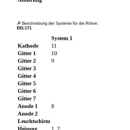
🔎 Beschreibung der Systeme für die Röhre:
EEL171
System 1
Sys
Kathode
11
11
Gitter 1
10
3
Gitter 2
9
4
Gitter 3
11
Gitter 4
Gitter 5
Gitter 6
Gitter 7
Anode 1
8
5
Anode 2
Leuchtschirm
Heizung
1, 2
1, 2