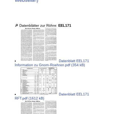
Webseite!)
🔎 Datenblätter zur Röhre:
EEL171
Datenblatt EEL171
Information zu Gnom-Roehren.pdf (354 kB)
Datenblatt EEL171
RFT.pdf (1612 kB)