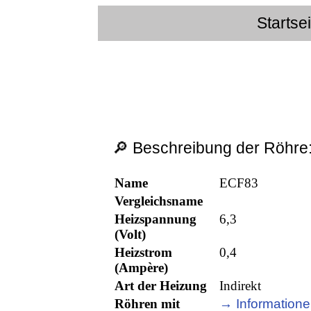
Startse
🔎 Beschreibung der Röhre
Name
ECF83
Vergleichsname
Heizspannung
6,3
(Volt)
Heizstrom
0,4
(Ampère)
Art der Heizung
Indirekt
Röhren mit
→ Informatione