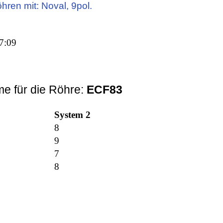
öhren mit: Noval, 9pol.
7:09
e für die Röhre:
ECF83
System 2
8
9
7
8