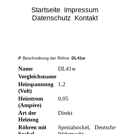
Startseite
Impressum
Datenschutz
Kontakt
🔎 Beschreibung der Röhre:
DL41w
Name
DL41w
Vergleichsname
Heizspannung
1,2
(Volt)
Heizstrom
0,05
(Ampère)
Art der
Direkt
Heizung
Röhren mit
Spezialsockel, Deutsche
Sockel
Wehrmacht