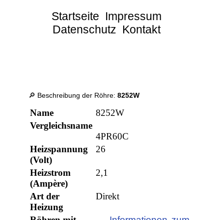
Startseite
Impressum
Datenschutz
Kontakt
🔎 Beschreibung der Röhre:
8252W
Name
8252W
Vergleichsname
4PR60C
Heizspannung
26
(Volt)
Heizstrom
2,1
(Ampère)
Art der
Direkt
Heizung
Röhren mit
→ Informationen zum