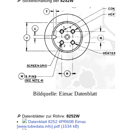
🔎 Sockelschaltung der
8252W
Bildquelle: Eimac Datenblatt
🔎 Datenblätter zur Röhre:
8252W
Datenblatt 8252 4PR60B Eimac
[www.tubedata.info].pdf (1534 kB)