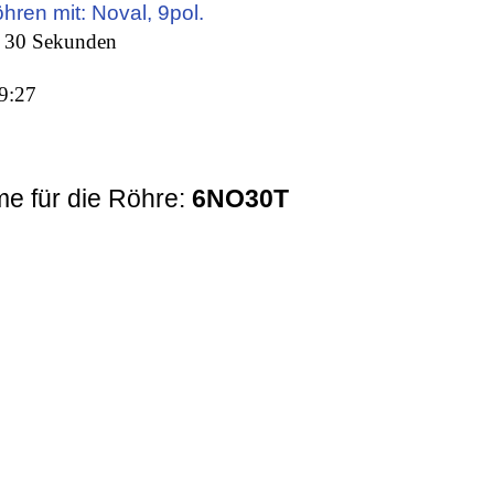
öhren mit: Noval, 9pol.
: 30 Sekunden
9:27
e für die Röhre:
6NO30T