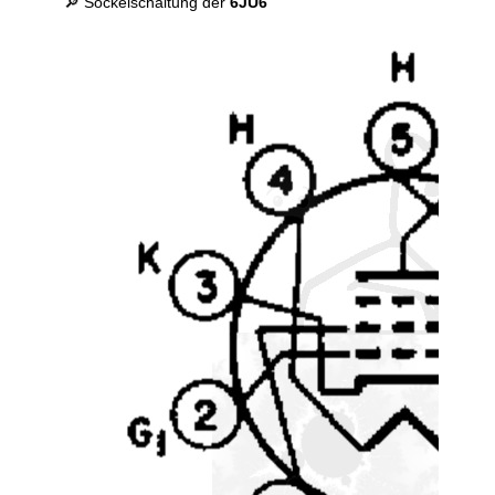
🔎 Sockelschaltung der
6JU6