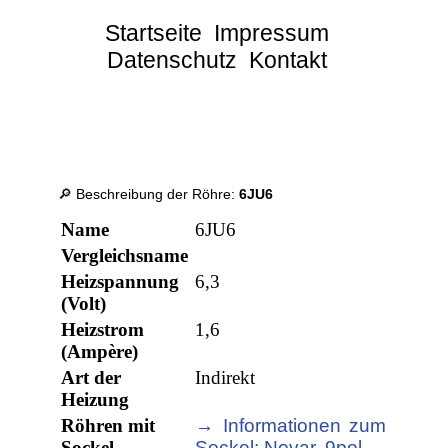
Startseite
Impressum
Datenschutz
Kontakt
🔎 Beschreibung der Röhre:
6JU6
Name
6JU6
Vergleichsname
Heizspannung
6,3
(Volt)
Heizstrom
1,6
(Ampère)
Art der
Indirekt
Heizung
Röhren mit
→ Informationen zum
Sockel
Sockel: Novar, 9pol.