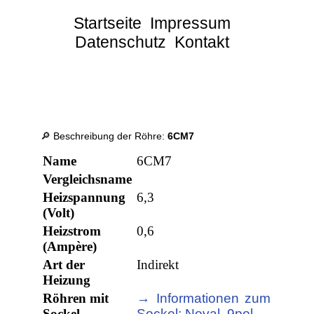
Startseite
Impressum
Datenschutz
Kontakt
🔎 Beschreibung der Röhre:
6CM7
Name
6CM7
Vergleichsname
Heizspannung
6,3
(Volt)
Heizstrom
0,6
(Ampère)
Art der
Indirekt
Heizung
Röhren mit
→ Informationen zum
Sockel
Sockel: Noval, 9pol.