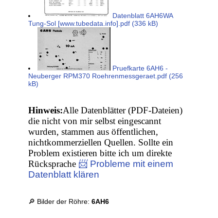
Datenblatt 6AH6WA
Tung-Sol [www.tubedata.info].pdf (336 kB)
Pruefkarte 6AH6 -
Neuberger RPM370 Roehrenmessgeraet.pdf (256
kB)
Hinweis:
Alle Datenblätter (PDF-Dateien)
die nicht von mir selbst eingescannt
wurden, stammen aus öffentlichen,
nichtkommerziellen Quellen. Sollte ein
Problem existieren bitte ich um direkte
Rücksprache
📨 Probleme mit einem
Datenblatt klären
🔎 Bilder der Röhre:
6AH6