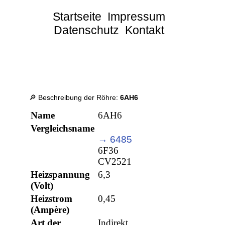
Startseite
Impressum
Datenschutz
Kontakt
🔎 Beschreibung der Röhre:
6AH6
Name
6AH6
Vergleichsname
→ 6485
6F36
CV2521
Heizspannung
6,3
(Volt)
Heizstrom
0,45
(Ampère)
Art der
Indirekt