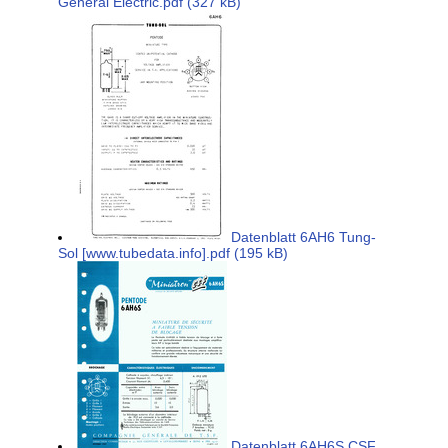
General Electric.pdf (327 kB)
Datenblatt 6AH6 Tung-
Sol [www.tubedata.info].pdf (195 kB)
Datenblatt 6AH6S CSF