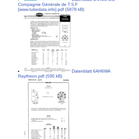
Compagnie Générale de T.S.F
[www.tubedata.info].pdf (5878 kB)
Datenblatt 6AH6WA
Raytheon.pdf (595 kB)