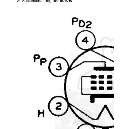
🔎 Sockelschaltung der
6097B