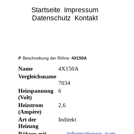
Startseite
Impressum
Datenschutz
Kontakt
🔎 Beschreibung der Röhre:
4X150A
Name
4X150A
Vergleichsname
7034
Heizspannung
6
(Volt)
Heizstrom
2,6
(Ampère)
Art der
Indirekt
Heizung
Röhren mit
→ Informationen zum