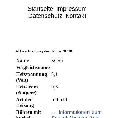
Startseite
Impressum
Datenschutz
Kontakt
🔎 Beschreibung der Röhre:
3CS6
Name
3CS6
Vergleichsname
Heizspannung
3,1
(Volt)
Heizstrom
0,6
(Ampère)
Art der
Indirekt
Heizung
Röhren mit
→ Informationen zum
Sockel
Sockel: Miniatur, 7pol.