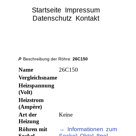
Startseite
Impressum
Datenschutz
Kontakt
🔎 Beschreibung der Röhre:
26C150
Name
26C150
Vergleichsname
Heizspannung
(Volt)
Heizstrom
(Ampère)
Art der
Keine
Heizung
Röhren mit
→ Informationen zum
Sockel
Sockel: Oktal, 8pol.