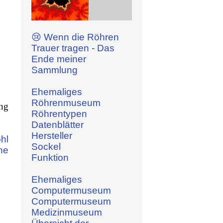
😢 Wenn die Röhren
Trauer tragen - Das
Ende meiner
Sammlung
Ehemaliges
Röhrenmuseum
ng
Röhrentypen
Datenblätter
Hersteller
hl
Sockel
he
Funktion
Ehemaliges
Computermuseum
Computermuseum
Medizinmuseum