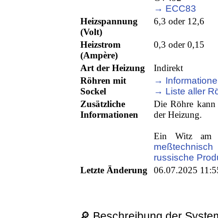
→ ECC83
Heizspannung
6,3 oder 12,6
(Volt)
Heizstrom
0,3 oder 0,15
(Ampère)
Art der Heizung
Indirekt
Röhren mit
→ Informatione
Sockel
→ Liste aller R
Zusätzliche
Die Röhre kann 
Informationen
der Heizung.
Ein Witz am
meßtechnisch
russische Prod
Letzte Änderung
06.07.2025 11:5
🔎 Beschreibung der System