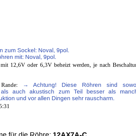
n zum Sockel: Noval, 9pol.
öhren mit: Noval, 9pol.
mit 12,6V oder 6,3V beheizt werden, je nach Beschaltu
 Rande:
→ Achtung! Diese Röhren sind sowo
 als auch akustisch zum Teil besser als manc
uktion und vor allen Dingen sehr rauscharm.
5:31
e für die Röhre:
12AX7A-C