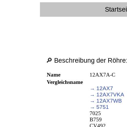
Startse
🔎 Beschreibung der Röhre
Name
12AX7A-C
Vergleichsname
→ 12AX7
→ 12AX7VKA
→ 12AX7WB
→ 5751
7025
B759
CV492