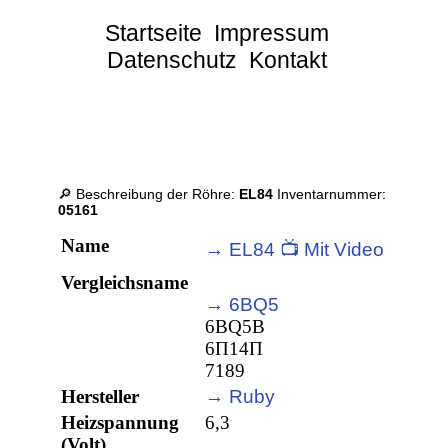
Startseite
Impressum
Datenschutz
Kontakt
🔎 Beschreibung der Röhre:
EL84
Inventarnummer:
05161
Name
→ EL84 📺 Mit Video
Vergleichsname
→ 6BQ5
6BQ5B
6П14П
7189
Hersteller
→ Ruby
Heizspannung
6,3
(Volt)