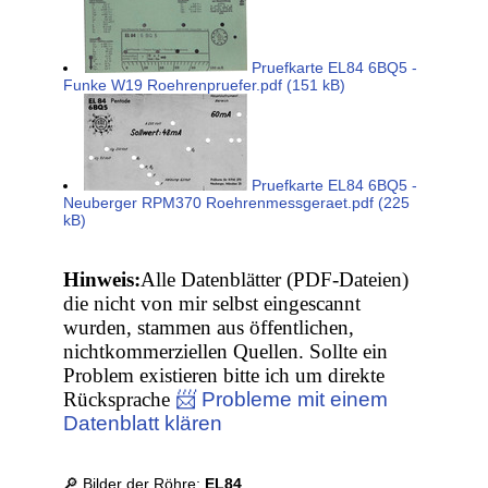
Pruefkarte EL84 6BQ5 -
Funke W19 Roehrenpruefer.pdf (151 kB)
Pruefkarte EL84 6BQ5 -
Neuberger RPM370 Roehrenmessgeraet.pdf (225
kB)
Hinweis:
Alle Datenblätter (PDF-Dateien)
die nicht von mir selbst eingescannt
wurden, stammen aus öffentlichen,
nichtkommerziellen Quellen. Sollte ein
Problem existieren bitte ich um direkte
Rücksprache
📨 Probleme mit einem
Datenblatt klären
🔎 Bilder der Röhre:
EL84