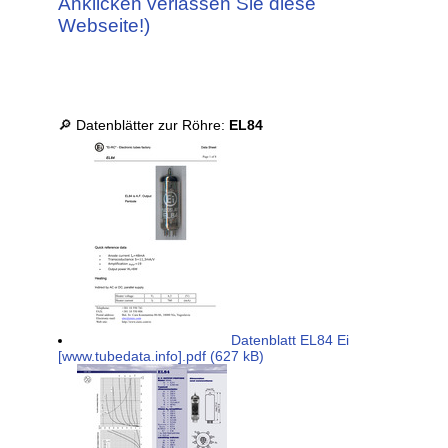
Anklicken verlassen Sie diese
Webseite!)
🔎 Datenblätter zur Röhre:
EL84
Datenblatt EL84 Ei
[www.tubedata.info].pdf (627 kB)