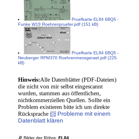
Pruefkarte EL84 6BQ5 -
Funke W19 Roehrenpruefer.pdf (151 kB)
Pruefkarte EL84 6BQ5 -
Neuberger RPM370 Roehrenmessgeraet.pdf (225
kB)
Hinweis:
Alle Datenblätter (PDF-Dateien)
die nicht von mir selbst eingescannt
wurden, stammen aus öffentlichen,
nichtkommerziellen Quellen. Sollte ein
Problem existieren bitte ich um direkte
Rücksprache
📨 Probleme mit einem
Datenblatt klären
🔎 Bilder der Röhre:
EL84