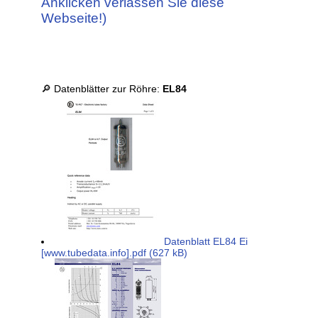
Anklicken verlassen Sie diese
Webseite!)
🔎 Datenblätter zur Röhre:
EL84
Datenblatt EL84 Ei
[www.tubedata.info].pdf (627 kB)