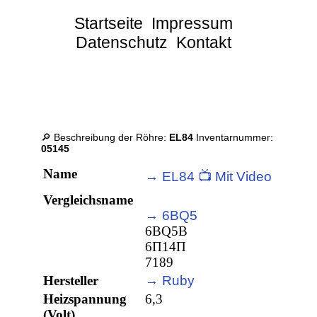
Startseite
Impressum
Datenschutz
Kontakt
🔎 Beschreibung der Röhre:
EL84
Inventarnummer:
05145
Name
→ EL84 📺 Mit Video
Vergleichsname
→ 6BQ5
6BQ5B
6П14П
7189
Hersteller
→ Ruby
Heizspannung
6,3
(Volt)