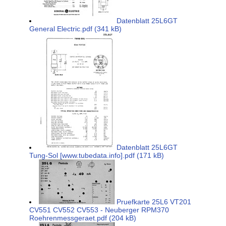
Datenblatt 25L6GT
General Electric.pdf (341 kB)
Datenblatt 25L6GT
Tung-Sol [www.tubedata.info].pdf (171 kB)
Pruefkarte 25L6 VT201
CV551 CV552 CV553 - Neuberger RPM370
Roehrenmessgeraet.pdf (204 kB)