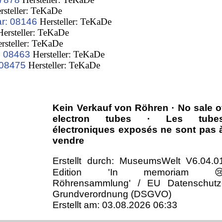
rsteller: TeKaDe
r: 08146
Hersteller: TeKaDe
ersteller: TeKaDe
rsteller: TeKaDe
: 08463
Hersteller: TeKaDe
 08475
Hersteller: TeKaDe
Kein Verkauf von Röhren · No sale o
electron tubes · Les tube
électroniques exposés ne sont pas 
vendre
Erstellt durch: MuseumsWelt V6.04.0
Edition 'In memoriam 
Röhrensammlung' / EU Datenschutz
Grundverordnung (DSGVO)
Erstellt am: 03.08.2026 06:33