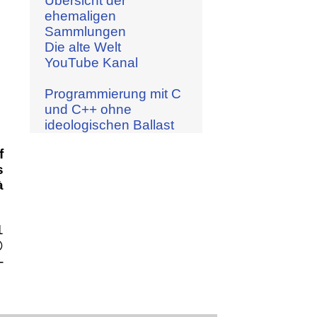
Übersicht der
ehemaligen
Sammlungen
Die alte Welt
YouTube Kanal
Programmierung mit C
und C++ ohne
ideologischen Ballast
f
s
à
1

-