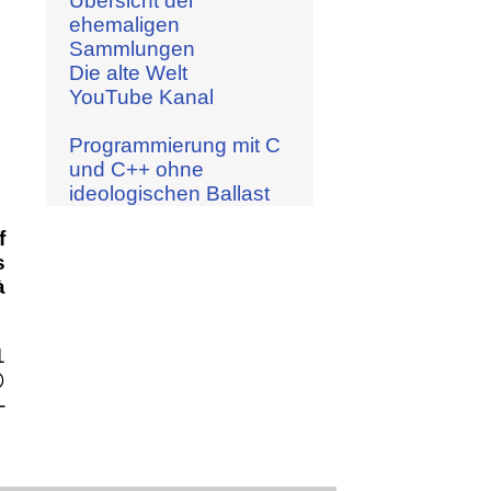
Übersicht der
ehemaligen
Sammlungen
Die alte Welt
YouTube Kanal
Programmierung mit C
und C++ ohne
ideologischen Ballast
f
s
à
1

-