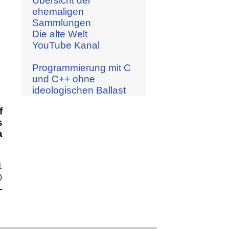
Übersicht der
ehemaligen
Sammlungen
Die alte Welt
YouTube Kanal
Programmierung mit C
und C++ ohne
ideologischen Ballast
f
s
à
1

-