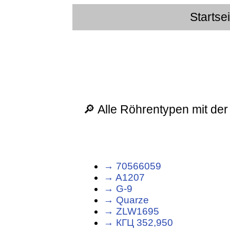
Startse
🔎 Alle Röhrentypen mit der
→ 70566059
→ A1207
→ G-9
→ Quarze
→ ZLW1695
→ КГЦ 352,950