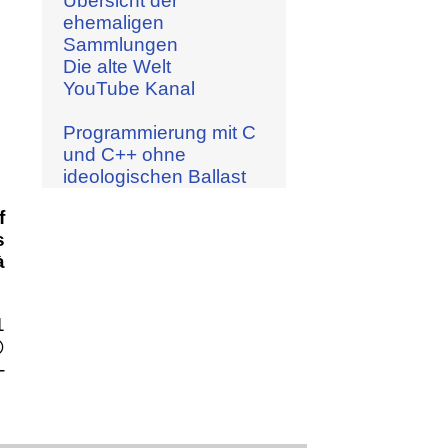
Übersicht der
ehemaligen
Sammlungen
Die alte Welt
YouTube Kanal
Programmierung mit C
und C++ ohne
ideologischen Ballast
f
s
à
1

-