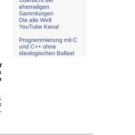
Übersicht der
ehemaligen
Sammlungen
Die alte Welt
YouTube Kanal
Programmierung mit C
und C++ ohne
ideologischen Ballast
f
s
à
1

-