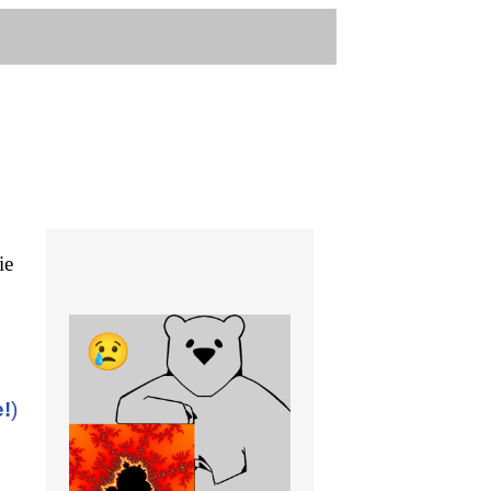
ie
e!
)