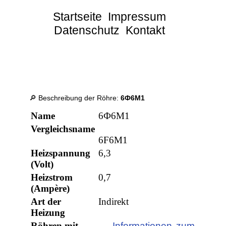
Startseite
Impressum
Datenschutz
Kontakt
🔎 Beschreibung der Röhre:
6Ф6М1
Name
6Ф6М1
Vergleichsname
6F6M1
Heizspannung
6,3
(Volt)
Heizstrom
0,7
(Ampère)
Art der
Indirekt
Heizung
Röhren mit
→ Informationen zum