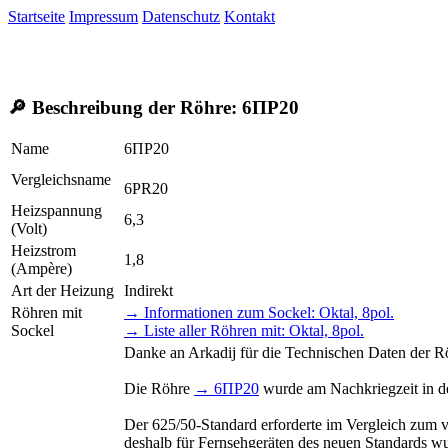
Startseite
Impressum
Datenschutz
Kontakt
🔎 Beschreibung der Röhre:
6ПР20
Name
6ПР20
Vergleichsname
6PR20
Heizspannung
6,3
(Volt)
Heizstrom
1,8
(Ampère)
Art der Heizung
Indirekt
Röhren mit
→ Informationen zum Sockel: Oktal, 8pol.
Sockel
→ Liste aller Röhren mit: Oktal, 8pol.
Danke an Arkadij für die Technischen Daten der 
Die Röhre
→ 6ПР20
wurde am Nachkriegzeit in de
Der 625/50-Standard erforderte im Vergleich zum 
deshalb für Fernsehgeräten des neuen Standards w