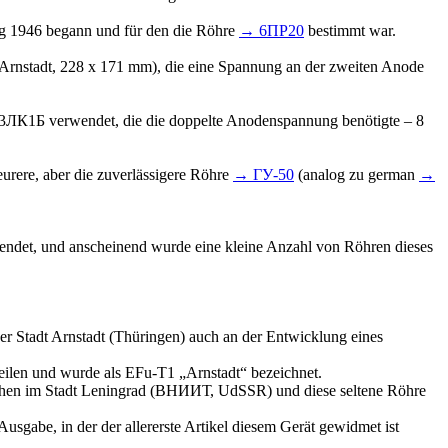
ng 1946 begann und für den die Röhre
→ 6ПР20
bestimmt war.
Arnstadt, 228 х 171 mm), die eine Spannung an der zweiten Anode
 23ЛК1Б verwendet, die die doppelte Anodenspannung benötigte – 8
eurere, aber die zuverlässigere Röhre
→ ГУ-50
(analog zu german
→
endet, und anscheinend wurde eine kleine Anzahl von Röhren dieses
r Stadt Arnstadt (Thüringen) auch an der Entwicklung eines
eilen und wurde als EFu-T1 „Arnstadt“ bezeichnet.
sehen im Stadt Leningrad (ВНИИТ, UdSSR) und diese seltene Röhre
gabe, in der der allererste Artikel diesem Gerät gewidmet ist