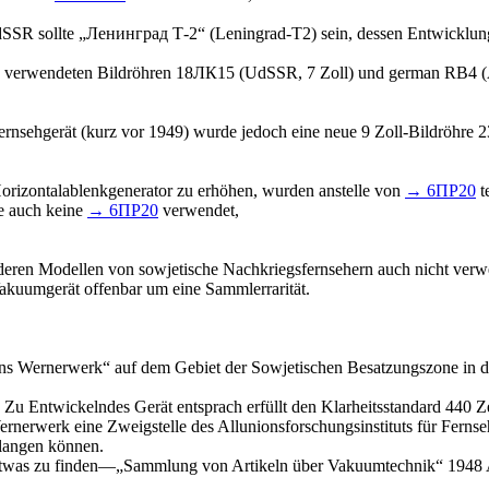
UdSSR sollte „Ленинград Т-2“ (Leningrad-T2) sein, dessen Entwicklu
7) verwendeten Bildröhren 18ЛК15 (UdSSR, 7 Zoll) und german RB4 (
rnsehgerät (kurz vor 1949) wurde jedoch eine neue 9 Zoll-Bildröhre
orizontalablenkgenerator zu erhöhen, wurden anstelle von
→ 6ПР20
t
de auch keine
→ 6ПР20
verwendet,
eren Modellen von sowjetische Nachkriegsfernsehern auch nicht verw
 Vakuumgerät offenbar um eine Sammlerrarität.
s Wernerwerk“ auf dem Gebiet der Sowjetischen Besatzungszone in de
Zu Entwickelndes Gerät entsprach erfüllt den Klarheitsstandard 440 Z
erwerk eine Zweigstelle des Allunionsforschungsinstituts für Fern
elangen können.
, etwas zu finden—„Sammlung von Artikeln über Vakuumtechnik“ 1948 Aus