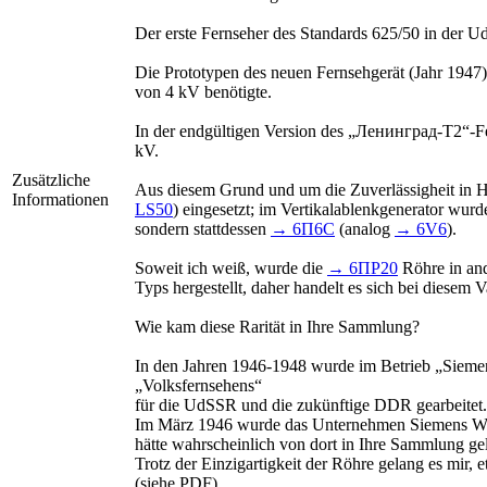
Der erste Fernseher des Standards 625/50 in der 
Die Prototypen des neuen Fernsehgerät (Jahr 194
von 4 kV benötigte.
In der endgültigen Version des „Ленинград-Т2“-Fe
kV.
Zusätzliche
Aus diesem Grund und um die Zuverlässigheit in H
Informationen
LS50
) eingesetzt; im Vertikalablenkgenerator wur
sondern stattdessen
→ 6П6С
(analog
→ 6V6
).
Soweit ich weiß, wurde die
→ 6ПР20
Röhre in and
Typs hergestellt, daher handelt es sich bei diesem
Wie kam diese Rarität in Ihre Sammlung?
In den Jahren 1946-1948 wurde im Betrieb „Siemen
„Volksfernsehens“
für die UdSSR und die zukünftige DDR gearbeitet. 
Im März 1946 wurde das Unternehmen Siemens Wern
hätte wahrscheinlich von dort in Ihre Sammlung g
Trotz der Einzigartigkeit der Röhre gelang es mir
(siehe PDF).