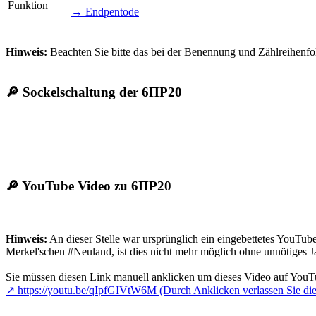
Funktion
→ Endpentode
Hinweis:
Beachten Sie bitte das bei der Benennung und Zählreihenfolge
🔎 Sockelschaltung der
6ПР20
🔎 YouTube Video zu 6ПР20
Hinweis:
An dieser Stelle war ursprünglich ein eingebettetes YouT
Merkel'schen #Neuland, ist dies nicht mehr möglich ohne unnötiges 
Sie müssen diesen Link manuell anklicken um dieses Video auf YouT
↗︎ https://youtu.be/qIpfGIVtW6M (Durch Anklicken verlassen Sie die