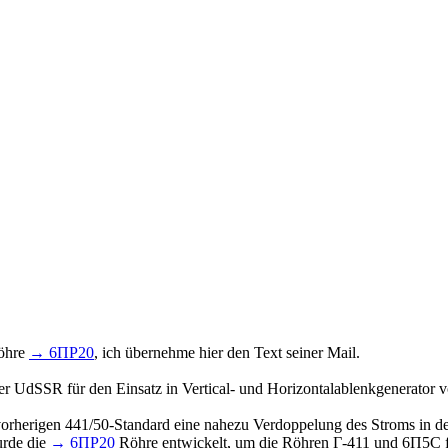
Röhre
→ 6ПР20
, ich übernehme hier den Text seiner Mail.
r UdSSR für den Einsatz in Vertical- und Horizontalablenkgenerator v
vorherigen 441/50-Standard eine nahezu Verdoppelung des Stroms in d
urde die
→ 6ПР20
Röhre entwickelt, um die Röhren Г-411 und 6П5С fr