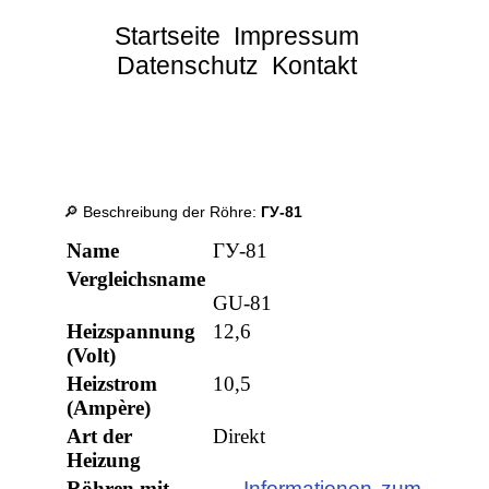
Startseite
Impressum
Datenschutz
Kontakt
🔎 Beschreibung der Röhre:
ГУ-81
Name
ГУ-81
Vergleichsname
GU-81
Heizspannung
12,6
(Volt)
Heizstrom
10,5
(Ampère)
Art der
Direkt
Heizung
Röhren mit
→ Informationen zum