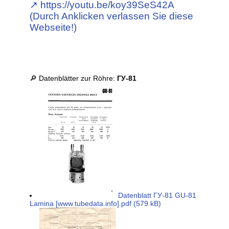
↗︎ https://youtu.be/koy39SeS42A
(Durch Anklicken verlassen Sie diese
Webseite!)
🔎 Datenblätter zur Röhre:
ГУ-81
Datenblatt ГУ-81 GU-81
Lamina [www.tubedata.info].pdf (579 kB)